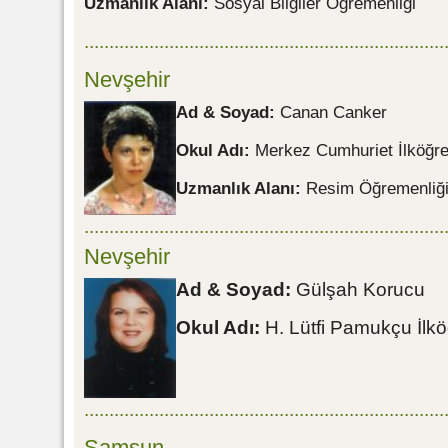
Uzmanlık Alanı:
Sosyal Bilgiler Öğremenliği
........................................................................
Nevşehir
Ad & Soyad:
Canan Canker
Okul Adı:
Merkez Cumhuriet
İlköğr
Uzmanlık Alanı:
Resim Öğremenliğ
........................................................................
Nevşehir
Ad & Soyad:
Gülşah Korucu
Okul Adı:
H. Lütfi Pamukçu İlk
........................................................................
Samsun