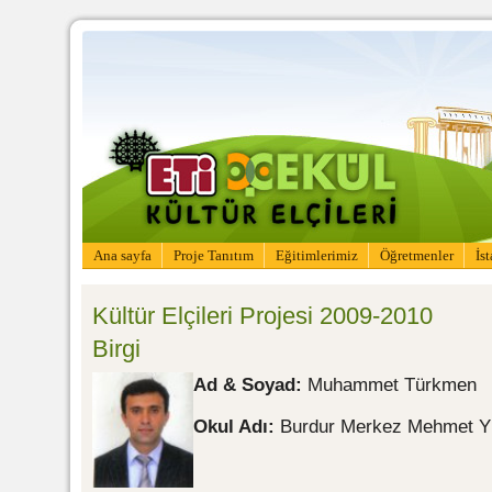
Ana sayfa
Proje Tanıtım
Eğitimlerimiz
Öğretmenler
İs
Kültür Elçileri Projesi 2009-2010
Birgi
Ad & Soyad:
Muhammet Türkmen
Okul Adı:
Burdur Merkez Mehmet Yıl