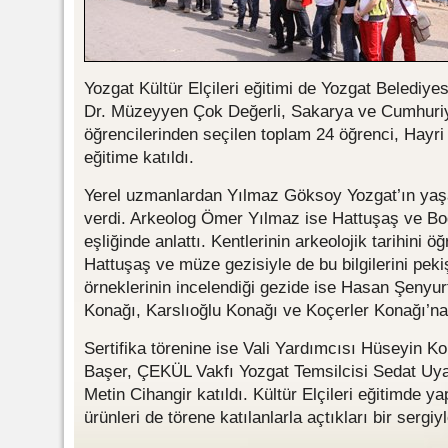
Yozgat Kültür Elçileri eğitimi de Yozgat Belediyes
Dr. Müzeyyen Çok Değerli, Sakarya ve Cumhuriye
öğrencilerinden seçilen toplam 24 öğrenci, Hayri
eğitime katıldı.
Yerel uzmanlardan Yılmaz Göksoy Yozgat’ın yaşa
verdi. Arkeolog Ömer Yılmaz ise Hattuşaş ve Boğ
eşliğinde anlattı. Kentlerinin arkeolojik tarihini öğ
Hattuşaş ve müze gezisiyle de bu bilgilerini pekiş
örneklerinin incelendiği gezide ise Hasan Şenyur
Konağı, Karslıoğlu Konağı ve Koçerler Konağı’na
Sertifika törenine ise Vali Yardımcısı Hüseyin 
Başer, ÇEKÜL Vakfı Yozgat Temsilcisi Sedat Uy
Metin Cihangir katıldı. Kültür Elçileri eğitimde yap
ürünleri de törene katılanlarla açtıkları bir sergiy