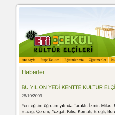
Ana sayfa
Proje Tanıtım
Eğitimlerimiz
Öğretmenler
İs
Haberler
BU YIL ON YEDİ KENTTE KÜLTÜR ELÇ
28/10/2009
Yeni eğitim-öğretim yılında Taraklı, İzmir, Milas, 
Elazığ, Çorum, Yozgat, Kilis, Kemah, Ereğli, Bu