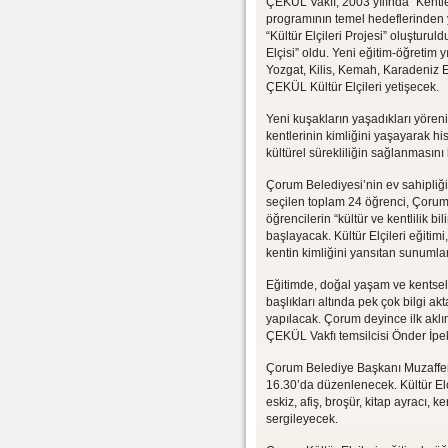
ÇEKÜL Vakfı, 2003 yılında “Kentle
programının temel hedeflerinden y
“Kültür Elçileri Projesi” oluşturu
Elçisi” oldu. Yeni eğitim-öğretim y
Yozgat, Kilis, Kemah, Karadeniz E
ÇEKÜL Kültür Elçileri yetişecek.
Yeni kuşakların yaşadıkları yöreni
kentlerinin kimliğini yaşayarak h
kültürel sürekliliğin sağlanmasını 
Çorum Belediyesi’nin ev sahipliği 
seçilen toplam 24 öğrenci, Çorum’
öğrencilerin “kültür ve kentlilik b
başlayacak. Kültür Elçileri eğiti
kentin kimliğini yansıtan sunuml
Eğitimde, doğal yaşam ve kentsel 
başlıkları altında pek çok bilgi akt
yapılacak. Çorum deyince ilk aklı
ÇEKÜL Vakfı temsilcisi Önder İpe
Çorum Belediye Başkanı Muzaffer K
16.30’da düzenlenecek. Kültür Elçis
eskiz, afiş, broşür, kitap ayracı, k
sergileyecek.