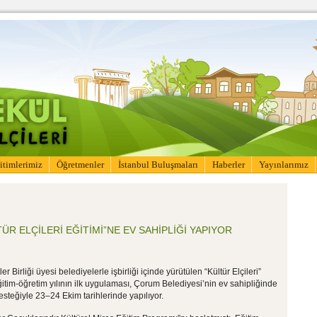
itimlerimiz
Öğretmenler
İstanbul Buluşmaları
Haberler
Yayınlarımız
ÜR ELÇİLERİ EĞİTİMİ”NE EV SAHİPLİĞİ YAPIYOR
 Birliği üyesi belediyelerle işbirliği içinde yürütülen “Kültür Elçileri”
tim-öğretim yılının ilk uygulaması, Çorum Belediyesi’nin ev sahipliğinde
esteğiyle 23–24 Ekim tarihlerinde yapılıyor.