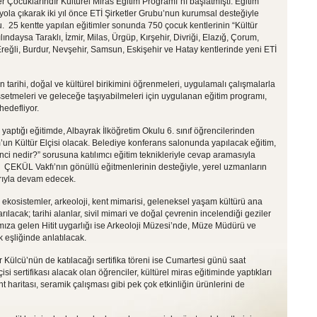
r Çocuklarındır Kültürel Miras Eğitim Programı”nı başlatmıştı. Eğitim
ola çıkarak iki yıl önce ETİ Şirketler Grubu’nun kurumsal desteğiyle
ldu. 25 kentte yapılan eğitimler sonunda 750 çocuk kentlerinin “Kültür
ılındaysa Taraklı, İzmir, Milas, Ürgüp, Kırşehir, Divriği, Elazığ, Çorum,
reğli, Burdur, Nevşehir, Samsun, Eskişehir ve Hatay kentlerinde yeni ETİ
n tarihi, doğal ve kültürel birikimini öğrenmeleri, uygulamalı çalışmalarla
issetmeleri ve geleceğe taşıyabilmeleri için uygulanan eğitim programı,
hedefliyor.
yaptığı eğitimde, Albayrak İlköğretim Okulu 6. sınıf öğrencilerinden
un Kültür Elçisi olacak. Belediye konferans salonunda yapılacak eğitim,
ilinci nedir?” sorusuna katılımcı eğitim teknikleriyle cevap aramasıyla
mi, ÇEKÜL Vakfı’nın gönüllü eğitmenlerinin desteğiyle, yerel uzmanların
arıyla devam edecek.
ekosistemler, arkeoloji, kent mimarisi, geleneksel yaşam kültürü ana
arılacak; tarihi alanlar, sivil mimari ve doğal çevrenin incelendiği geziler
mıza gelen Hitit uygarlığı ise Arkeoloji Müzesi’nde, Müze Müdürü ve
k eşliğinde anlatılacak.
ülcü’nün de katılacağı sertifika töreni ise Cumartesi günü saat
i sertifikası alacak olan öğrenciler, kültürel miras eğitiminde yaptıkları
ent haritası, seramik çalışması gibi pek çok etkinliğin ürünlerini de