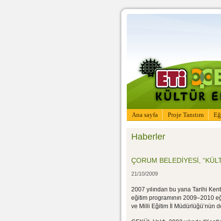
Ana sayfa
Proje Tanıtım
Eğ
Haberler
ÇORUM BELEDİYESİ, “KÜLT
21/10/2009
2007 yılından bu yana Tarihi Kentler
eğitim programının 2009–2010 eği
ve Milli Eğitim İl Müdürlüğü’nün d