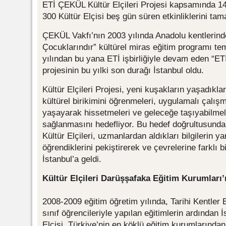
ETİ ÇEKÜL Kültür Elçileri Projesi kapsamında 14
300 Kültür Elçisi beş gün süren etkinliklerini ta
ÇEKÜL Vakfı’nın 2003 yılında Anadolu kentlerinde
Çocuklarındır” kültürel miras eğitim programı tem
yılından bu yana ETİ işbirliğiyle devam eden “ET
projesinin bu yılki son durağı İstanbul oldu.
Kültür Elçileri Projesi, yeni kuşakların yaşadıklar
kültürel birikimini öğrenmeleri, uygulamalı çalışma
yaşayarak hissetmeleri ve geleceğe taşıyabilmeler
sağlanmasını hedefliyor. Bu hedef doğrultusunda 
Kültür Elçileri, uzmanlardan aldıkları bilgilerin ya
öğrendiklerini pekiştirerek ve çevrelerine farklı
İstanbul’a geldi.
Kültür Elçileri Darüşşafaka Eğitim Kurumlar
2008-2009 eğitim öğretim yılında, Tarihi Kentler Bi
sınıf öğrencileriyle yapılan eğitimlerin ardından 
Elçisi, Türkiye’nin en köklü eğitim kurumlarında