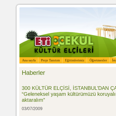
Ana sayfa
Proje Tanıtım
Eğitimlerimiz
Öğretmenler
İs
Haberler
300 KÜLTÜR ELÇİSİ, İSTANBUL’DAN Ç
“Geleneksel yaşam kültürümüzü koruyalı
aktaralım”
03/07/2009