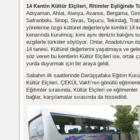
14 Kentin Kültür Elçileri, Ritimler Eşliğinde T
Adıyaman, Ahlat, Alanya, Avanos, Bergama, Gir
Safranbolu, Sinop, Sivas, Taşucu, Tekirdağ, Tra
yörelerine özgü kültürel değerleriyle kimlikli 14
kenarında kurulmuş; kimi aynı denizin balığını tu
ezgilerle türküler söylüyor. Onlar, Anadolu’nun öz
14 tanesi. Kültürel değerlerini yaşatmaya ve ge
söz veren bu kentlerin Kültür Elçileri ise, ortak ç
yurda duyurmak için bir araya geldi.
Sabahın ilk saatlerinde Darüşşafaka Eğitim Kur
Kültür Elçileri, ÇEKÜL Vakfı’nın gönüllü eğitmenle
Eğitimler sırasında, Kültür Elçileri ve eğitmenle
bağlar, karşılamalar sırasında da hissedildi.