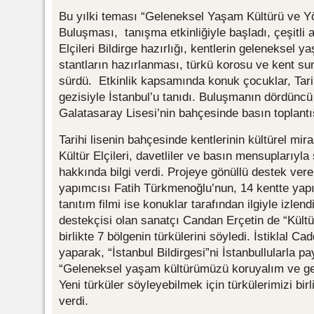
Bu yılki teması “Geleneksel Yaşam Kültürü ve Yö
Buluşması, tanışma etkinliğiyle başladı, çeşitli 
Elçileri Bildirge hazırlığı, kentlerin geleneksel 
stantların hazırlanması, türkü korosu ve kent su
sürdü. Etkinlik kapsamında konuk çocuklar, Tar
gezisiyle İstanbul’u tanıdı. Buluşmanın dördüncü 
Galatasaray Lisesi’nin bahçesinde basın toplantıs
Tarihi lisenin bahçesinde kentlerinin kültürel mira
Kültür Elçileri, davetliler ve basın mensuplarıyla
hakkında bilgi verdi. Projeye gönüllü destek ver
yapımcısı Fatih Türkmenoğlu’nun, 14 kentte yapıl
tanıtım filmi ise konuklar tarafından ilgiyle izlend
destekçisi olan sanatçı Candan Erçetin de “Kültür
birlikte 7 bölgenin türkülerini söyledi. İstiklal C
yaparak, “İstanbul Bildirgesi”ni İstanbullularla pa
“Geleneksel yaşam kültürümüzü koruyalım ve ge
Yeni türküler söyleyebilmek için türkülerimizi bir
verdi.