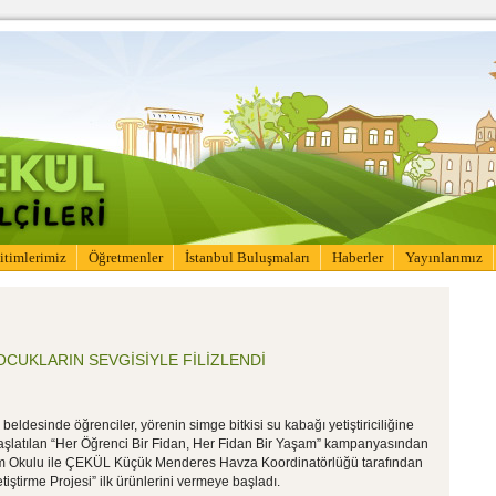
itimlerimiz
Öğretmenler
İstanbul Buluşmaları
Haberler
Yayınlarımız
OCUKLARIN SEVGİSİYLE FİLİZLENDİ
i beldesinde öğrenciler, yörenin simge bitkisi su kabağı yetiştiriciliğine
n başlatılan “Her Öğrenci Bir Fidan, Her Fidan Bir Yaşam” kampanyasından
im Okulu ile ÇEKÜL Küçük Menderes Havza Koordinatörlüğü tarafından
iştirme Projesi” ilk ürünlerini vermeye başladı.