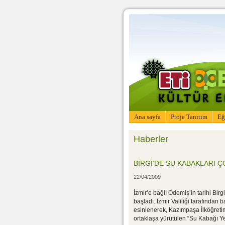
Ana sayfa
Proje Tanıtım
Eğ
Haberler
BİRGİ’DE SU KABAKLARI Ç
22/04/2009
İzmir’e bağlı Ödemiş’in tarihi Birg
başladı. İzmir Valiliği tarafında
esinlenerek, Kazımpaşa İlköğret
ortaklaşa yürütülen “Su Kabağı Yet