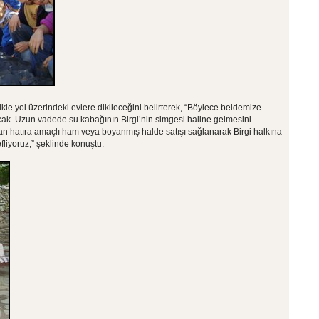
likle yol üzerindeki evlere dikileceğini belirterek, “Böylece beldemize
acak. Uzun vadede su kabağının Birgi’nin simgesi haline gelmesini
n hatıra amaçlı ham veya boyanmış halde satışı sağlanarak Birgi halkına
fliyoruz,” şeklinde konuştu.