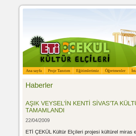
Ana sayfa
Proje Tanıtım
Eğitimlerimiz
Öğretmenler
İs
Haberler
AŞIK VEYSEL’İN KENTİ SİVAS’TA KÜLT
TAMAMLANDI
22/04/2009
ETİ ÇEKÜL Kültür Elçileri projesi kültürel miras 