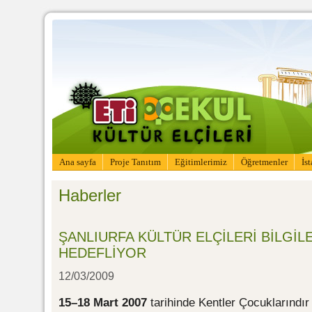
Ana sayfa
Proje Tanıtım
Eğitimlerimiz
Öğretmenler
İs
Haberler
ŞANLIURFA KÜLTÜR ELÇİLERİ BİLGİL
HEDEFLİYOR
12/03/2009
15–18 Mart 2007
tarihinde Kentler Çocuklarındır