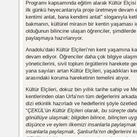
Programı kapsamında eğitim alarak Kültür Elçisi o
ilk günkü heyecanlarıyla proje üretmeye devam e
kentimi anlat, bana kendimi anlat” sloganıyla ketle
bakmanın, kültürel mirasın bir kentin yaşaması i
olduğunun bilincine ulaşan öğrenciler, şimdilerde 
paylaşmaya hazırlanıyor.
Anadolu’daki Kültür Elçileri’nin kent yaşamına k
devam ediyor. Öğrenciler daha çok bilgiye ulaşma
yöneticilerini, sivil toplum örgütlerini harekete g
yana sayıları artan Kültür Elçileri, yaşadıkları ke
arasındaki koruma hareketinin temelini atıyor.
Kültür Elçileri, dokuz bin yıllık tarihe sahip ve
kentlerinden olan Urfa’nın tüm değerlerini arkada
dizi etkinlik hazırladı ve hedeflerini şöyle özetled
“
ÇEKÜL’ün Kültür Elçileri olarak, bu süreçte da
gönüllüye ulaşmak; bilgiden bilince, bilinçten u
düşünce ve eylem ilkemizi insanlarla paylaşmak is
insanlarla paylaşmak, Şanlıurfa’nın değerlerini 