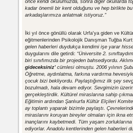
önce kendi okulumuzda, sonra diğer okullarda to
kadar önemli bir kent olduğunu ve hep birlikte b
arkadaşlarımıza anlatmak istiyoruz.”
İki yıl önce gönüllü olarak Urfa’ya giden ve Kültü
eğitmenlerinden Psikolojik Danışman Tuğba Kurt;
gelen haberleri duydukça kendimi işe yarar his
duygularını dile getirdi:
“Üniversite 2. sınıftayd
biri sınıfımızda bir projeden bahsediyordu. Aklı
gideceksiniz'
cümlesi olmuştu. 2006 yılının Şuba
Öğretme, aydınlatma, farkına vardırma hevesiyle 
çocuk bizi bekliyordu. Paylaştığımız ilk şey sevg
bozulmadı, hala devam ediyor. Sevgimizin üzerin
gerçekleştirdik. Kültürel miraslarına sahip çıkmal
Eğitimin ardından Şanlıurfa Kültür Elçileri Komit
ay toplantı yaparak bizimle paylaştı. Çevrelerind
miraslarını koruyan bireyler olmaları için ikna e
inançlarını kaybetmedi. Tüm yaşam zorlukların
ediyorlar. Anadolu kentlerinden gelen haberleri 