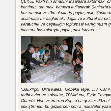
ÇEKÜL Vakfı’nın amacını insanlara aktarmak, ö
kentimizi tanımak, kamera kullanarak Şanlıurfa’yı
hazırlamak ve tüm okullarla paylaşmak, Şanlıurfa
anlatmalarını sağlamak, doğal ve kültürel sürekli
yaratıcılık ve çeşitliliğin toplumsal varlığımızı
inancını başkalarıyla paylaşmak istiyoruz
."
“Balıklıgöl, Urfa Kalesi, Göbekli Tepe, Ulu Cami,
tarihi evler ve sokaklar, TBMM evi, Eyüp Peygam
Gümrük Han ve Harran Kapısı’na geziler düzenley
pekiştirmek, bu gezilerden sonra makaleler yaza