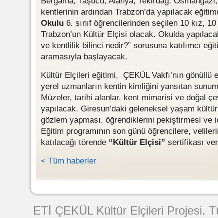
Bergama, Taşucu, Alanya, Tekirdağ, Osmangazi,
kentlerinin ardından Trabzon’da yapılacak eğiti
Okulu
6. sınıf öğrencilerinden seçilen 10 kız, 1
Trabzon’un Kültür Elçisi olacak. Okulda yapılacak
ve kentlilik bilinci nedir?” sorusuna katılımcı eği
aramasıyla başlayacak.
Kültür Elçileri eğitimi, ÇEKÜL Vakfı’nın gönüllü e
yerel uzmanların kentin kimliğini yansıtan sunu
Müzeler, tarihi alanlar, kent mimarisi ve doğal çe
yapılacak. Giresun’daki geleneksel yaşam kültür
gözlem yapması, öğrendiklerini pekiştirmesi ve i
Eğitim programının son günü öğrencilere, velileri
katılacağı törende
“Kültür Elçisi”
sertifikası ve
< Tüm haberler
Web Tasarımı
ETİ ÇEKÜL Kültür Elçileri Projesi. 