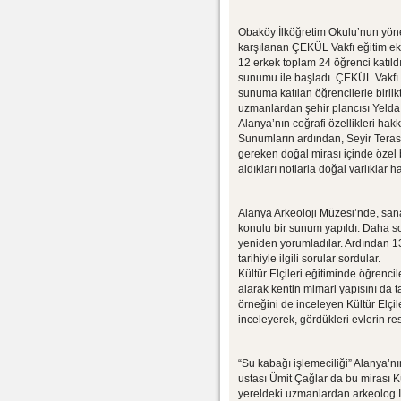
Obaköy İlköğretim Okulu’nun yönet
karşılanan ÇEKÜL Vakfı eğitim eki
12 erkek toplam 24 öğrenci katıld
sunumu ile başladı. ÇEKÜL Vakfı E
sunuma katılan öğrencilerle birlik
uzmanlardan şehir plancısı Yelda A
Alanya’nın coğrafi özellikleri hakk
Sunumların ardından, Seyir Terası
gereken doğal mirası içinde özel 
aldıkları notlarla doğal varlıklar h
Alanya Arkeoloji Müzesi’nde, sana
konulu bir sunum yapıldı. Daha s
yeniden yorumladılar. Ardından 13
tarihiyle ilgili sorular sordular.
Kültür Elçileri eğitiminde öğrenc
alarak kentin mimari yapısını da 
örneğini de inceleyen Kültür Elçile
inceleyerek, gördükleri evlerin res
“Su kabağı işlemeciliği” Alanya’n
ustası Ümit Çağlar da bu mirası Kül
yereldeki uzmanlardan arkeolog 