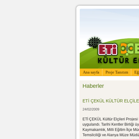
Ana sayfa
Proje Tanıtım
Eğ
Haberler
ETİ ÇEKÜL KÜLTÜR ELÇİL
24/02/2009
ETİ ÇEKÜL Kültür Elçileri Projesi 
uygulandı. Tarihi Kentler Birliği 
Kaymakamlık, Milli Eğitim İlçe M
Temsilciliği ve Alanya Müze Müdür