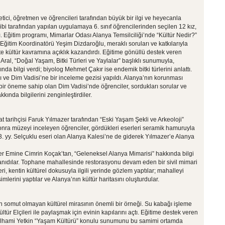
ici, öğretmen ve öğrencileri tarafından büyük bir ilgi ve heyecanla
bi tarafından yapılan uygulamaya 6. sınıf öğrencilerinden seçilen 12 kız,
ı. Eğitim programı, Mimarlar Odası Alanya Temsilciliği’nde “Kültür Nedir?”
ğitim Koordinatörü Yeşim Dizdaroğlu, meraklı soruları ve katkılarıyla
te kültür kavramına açıklık kazandırdı. Eğitime gönüllü destek veren
ral, “Doğal Yaşam, Bitki Türleri ve Yaylalar” başlıklı sunumuyla,
ında bilgi verdi; biyolog Mehmet Çakır ise endemik bitki türlerini anlattı.
 ve Dim Vadisi’ne bir inceleme gezisi yapıldı. Alanya’nın korunması
bir öneme sahip olan Dim Vadisi’nde öğrenciler, sordukları sorular ve
akkında bilgilerini zenginleştirdiler.
t tarihçisi Faruk Yılmazer tarafından “Eski Yaşam Şekli ve Arkeoloji”
onra müzeyi inceleyen öğrenciler, gördükleri eserleri seramik hamuruyla
. yy. Selçuklu eseri olan Alanya Kalesi’ne de giderek Yılmazer’e Alanya
iler Emine Cimrin Koçak’tan, “Geleneksel Alanya Mimarisi” hakkında bilgi
tanıdılar. Tophane mahallesinde restorasyonu devam eden bir sivil mimari
ri, kentin kültürel dokusuyla ilgili yerinde gözlem yaptılar; mahalleyi
imlerini yaptılar ve Alanya’nın kültür haritasını oluşturdular.
ın somut olmayan kültürel mirasının önemli bir örneği. Su kabağı işleme
tür Elçileri ile paylaşmak için evinin kapılarını açtı. Eğitime destek veren
İlhami Yetkin “Yaşam Kültürü” konulu sunumunu bu samimi ortamda