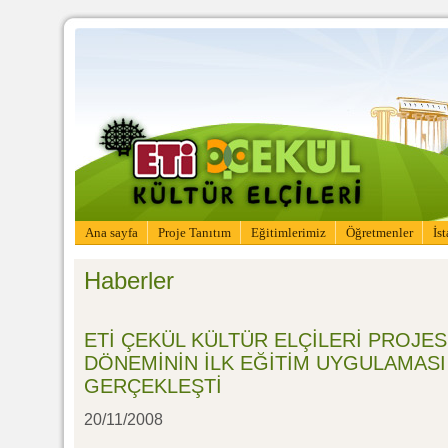
Ana sayfa
Proje Tanıtım
Eğitimlerimiz
Öğretmenler
İs
Haberler
ETİ ÇEKÜL KÜLTÜR ELÇİLERİ PROJESİ
DÖNEMİNİN İLK EĞİTİM UYGULAMAS
GERÇEKLEŞTİ
20/11/2008