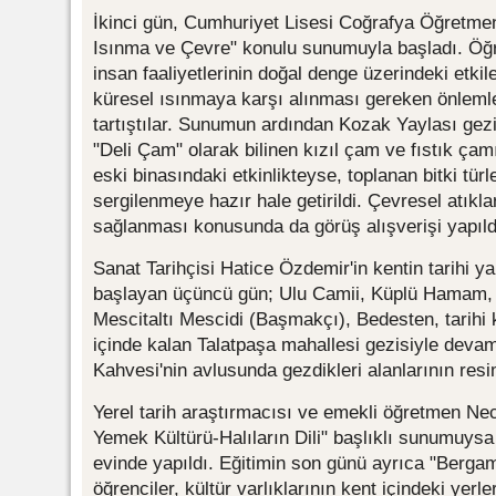
İkinci gün, Cumhuriyet Lisesi Coğrafya Öğretmeni
Isınma ve Çevre" konulu sunumuyla başladı. Öğr
insan faaliyetlerinin doğal denge üzerindeki etkile
küresel ısınmaya karşı alınması gereken önlemler
tartıştılar. Sunumun ardından Kozak Yaylası gezis
"Deli Çam" olarak bilinen kızıl çam ve fıstık çam
eski binasındaki etkinlikteyse, toplanan bitki türler
sergilenmeye hazır hale getirildi. Çevresel atık
sağlanması konusunda da görüş alışverişi yapıld
Sanat Tarihçisi Hatice Özdemir'in kentin tarihi y
başlayan üçüncü gün; Ulu Camii, Küplü Hamam, t
Mescitaltı Mescidi (Başmakçı), Bedesten, tarihi k
içinde kalan Talatpaşa mahallesi gezisiyle devam 
Kahvesi'nin avlusunda gezdikleri alanlarının resim
Yerel tarih araştırmacısı ve emekli öğretmen Ne
Yemek Kültürü-Halıların Dili" başlıklı sunumuysa
evinde yapıldı. Eğitimin son günü ayrıca "Bergam
öğrenciler, kültür varlıklarının kent içindeki yerleriy