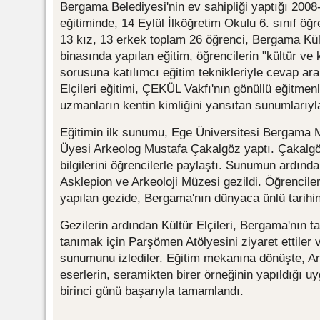
Bergama Belediyesi'nin ev sahipliği yaptığı 2008
eğitiminde, 14 Eylül İlköğretim Okulu 6. sınıf öğr
13 kız, 13 erkek toplam 26 öğrenci, Bergama Kült
binasında yapılan eğitim, öğrencilerin "kültür ve ke
sorusuna katılımcı eğitim teknikleriyle cevap ar
Elçileri eğitimi, ÇEKÜL Vakfı'nın gönüllü eğitmenl
uzmanların kentin kimliğini yansıtan sunumlarıyl
Eğitimin ilk sunumu, Ege Üniversitesi Bergama
Üyesi Arkeolog Mustafa Çakalgöz yaptı. Çakalgö
bilgilerini öğrencilerle paylaştı. Sunumun ardından
Asklepion ve Arkeoloji Müzesi gezildi. Öğrenciler 
yapılan gezide, Bergama'nın dünyaca ünlü tarihi
Gezilerin ardından Kültür Elçileri, Bergama'nın tar
tanımak için Parşömen Atölyesini ziyaret ettiler
sunumunu izlediler. Eğitim mekanına dönüşte, Ar
eserlerin, seramikten birer örneğinin yapıldığı 
birinci günü başarıyla tamamlandı.