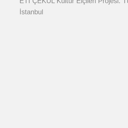
ETİ ÇEKÜL Kültür Elçileri Projesi. 
İstanbul