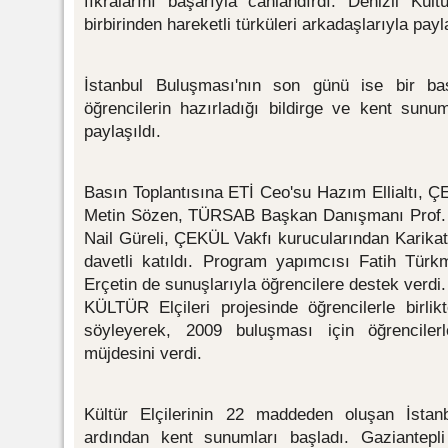
fıkralarını başarıyla canlandırdı. Denizli Kült
birbirinden hareketli türküleri arkadaşlarıyla payl
İstanbul Buluşması'nın son günü ise bir bas
öğrencilerin hazırladığı bildirge ve kent sun
paylaşıldı.
Basın Toplantısına ETİ Ceo'su Hazım Ellialtı, Ç
Metin Sözen, TÜRSAB Başkan Danışmanı Prof. D
Nail Güreli, ÇEKÜL Vakfı kurucularından Karikat
davetli katıldı. Program yapımcısı Fatih Tür
Erçetin de sunuşlarıyla öğrencilere destek verd
KÜLTÜR Elçileri projesinde öğrencilerle birl
söyleyerek, 2009 buluşması için öğrencilerl
müjdesini verdi.
Kültür Elçilerinin 22 maddeden oluşan İstanb
ardından kent sunumları başladı. Gaziantepli 