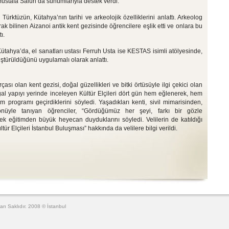
stafa Salün da sunumlarıyla destek verdi.
Türktüzün, Kütahya’nın tarihi ve arkeolojik özelliklerini anlattı. Arkeolog
ak bilinen Aizanoi antik kent gezisinde öğrencilere eşlik etti ve onlara bu
ı.
Kütahya’da, el sanatları ustası Ferruh Usta ise KESTAS isimli atölyesinde,
ştürüldüğünü uygulamalı olarak anlattı.
ası olan kent gezisi, doğal güzellikleri ve bitki örtüsüyle ilgi çekici olan
l yapıyı yerinde inceleyen Kültür Elçileri dört gün hem eğlenerek, hem
m programı geçirdiklerini söyledi. Yaşadıkları kenti, sivil mimarisinden,
nüyle tanıyan öğrenciler, “Gördüğümüz her şeyi, farkı bir gözle
ek eğitimden büyük heyecan duyduklarını söyledi. Velilerin de katıldığı
ür Elçileri İstanbul Buluşması” hakkında da velilere bilgi verildi.
arı Saklıdır. 2008 © İstanbul