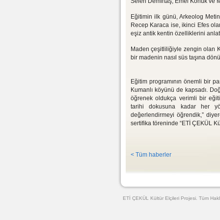
Selen Demirtaş, Emel Konuk ve Mu
Eğitimin ilk günü, Arkeolog Metin 
Recep Karaca ise, ikinci Efes olar
eşiz antik kentin özelliklerini anlatt
Maden çeşitliliğiyle zengin olan 
bir madenin nasıl süs taşına dönü
Eğitim programının önemli bir parç
Kumanlı köyünü de kapsadı. Doğa
öğrenek oldukça verimli bir eğiti
tarihi dokusuna kadar her yö
değerlendirmeyi öğrendik,” diyer
sertifika töreninde “ETİ ÇEKÜL Kült
< Tüm haberler
Web Tasarımı
ETİ ÇEKÜL Kültür Elçileri Projesi. Tüm Hakl