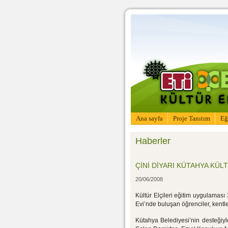
Ana sayfa
Proje Tanıtım
Eğ
Haberler
ÇİNİ DİYARI KÜTAHYA KÜL
20/06/2008
Kültür Elçileri eğitim uygulaması 
Evi’nde buluşan öğrenciler, kentle
Kütahya Belediyesi’nin desteğiy