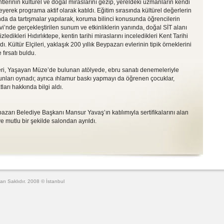
ntlerinin kültürel ve doğal miraslarını gezip, yereldeki uzmanların kendi
eyerek programa aktif olarak katıldı. Eğitim sırasında kültürel değerlerin
da da tartışmalar yapılarak, koruma bilinci konusunda öğrencilerin
vi’nde gerçekleştirilen sunum ve etkinliklerin yanında, doğal SİT alanı
zledikleri Hıdırlıktepe, kentin tarihi miraslarını inceledikleri Kent Tarihi
ı. Kültür Elçileri, yaklaşık 200 yıllık Beypazarı evlerinin tipik örneklerini
fırsatı buldu.
leri, Yaşayan Müze’de bulunan atölyede, ebru sanatı denemeleriyle
unları oynadı; ayrıca ıhlamur baskı yapmayı da öğrenen çocuklar,
arı hakkında bilgi aldı.
arı Belediye Başkanı Mansur Yavaş’ın katılımıyla sertifikalarını alan
ve mutlu bir şekilde salondan ayrıldı.
arı Saklıdır. 2008 © İstanbul