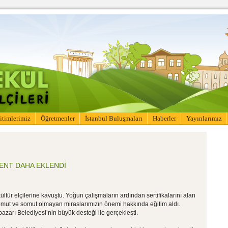
itimlerimiz
Öğretmenler
İstanbul Buluşmaları
Haberler
Yayınlarımız
KENT DAHA EKLENDİ
ültür elçilerine kavuştu. Yoğun çalışmaların ardından sertifikalarını alan
le somut ve somut olmayan miraslarımızın önemi hakkında eğitim aldı.
azarı Belediyesi’nin büyük desteği ile gerçekleşti.