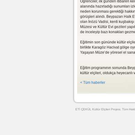
Öğrenciler, ilk günden itibaren ke
alanında hazırladığı sunumları izl
neden korunması gerektiği hakkın
görüşleri alındı. Beypazarı Halk E
olan İnözü Vadisi, kenti kuşbakışı i
Müzesi ve Kültür Evi gezileri yapıld
de inceleyip bazı konakları gezme 
Eğitimin son gününde kültür elçi
birlikte Karagöz Hacivat gölge oy
Yaşayan Müze’de yöresel el sanatl
Eğitim programının sonunda Beypaz
kültür elçileri, oldukça heyecanlı 
< Tüm haberler
Web Tasarımı
ETİ ÇEKÜL Kültür Elçileri Projesi. Tüm Hakl