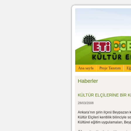
Ana sayfa
Proje Tanıtım
Eğ
Haberler
KÜLTÜR ELÇİLERİNE BİR 
28/03/2008
Ankara’nın şirin ilçesi Beypazarı k
Kültür Elçileri kentlilik bilinciy
Kültürel eğitim uygulamaları, Beyp