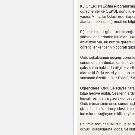
Kültür Elçileri Eğitim Programı’n
öğretmenler ve ÇEKÜL gönüllü eği
yapısı, Mimarlar Odası Eski Başka
alanlar hakkında öğrencilere bilgi
Eğitimin birinci günü, kentin coğ
yüksek tepelerinden biri olan Bozt
anlatımlarıyla, bu kez de görerek 
öğrenciler kentlerinin coğrafi güz
Ordu sokaklarının geçmiş görüntüle
sunumunun ardından da, bu evler
çalışmaları hakkında bilgiler ver
alan eski Ordu evleri yakından in
sırasında özellikle “İkiz Evler”, “S
Öğrencilere, Ordu Belediyesi taraf
kitap hediye edildi. Gezilerin ard
temsili resimlerini çizerek önceden
Ordu mimarisinin önce sunum eşliğ
çizilip harita üzerine yerleştirilm
tanımlarını sağlayan etkili bir yön
Eğitimin sonunda “Kültür Elçisi” se
duyarlı olacaklarına, doğal ve kült