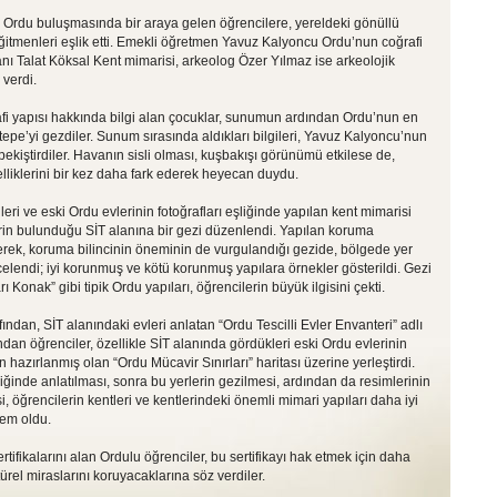
ın Ordu buluşmasında bir araya gelen öğrencilere, yereldeki gönüllü
tmenleri eşlik etti. Emekli öğretmen Yavuz Kalyoncu Ordu’nun coğrafi
nı Talat Köksal Kent mimarisi, arkeolog Özer Yılmaz ise arkeolojik
 verdi.
rafi yapısı hakkında bilgi alan çocuklar, sunumun ardından Ordu’nun en
epe’yi gezdiler. Sunum sırasında aldıkları bilgileri, Yavuz Kalyoncu’nun
pekiştirdiler. Havanın sisli olması, kuşbakışı görünümü etkilese de,
elliklerini bir kez daha fark ederek heyecan duydu.
ri ve eski Ordu evlerinin fotoğrafları eşliğinde yapılan kent mimarisi
in bulunduğu SİT alanına bir gezi düzenlendi. Yapılan koruma
ilerek, koruma bilincinin öneminin de vurgulandığı gezide, bölgede yer
celendi; iyi korunmuş ve kötü korunmuş yapılara örnekler gösterildi. Gezi
arı Konak” gibi tipik Ordu yapıları, öğrencilerin büyük ilgisini çekti.
ından, SİT alanındaki evleri anlatan “Ordu Tescilli Evler Envanteri” adlı
ından öğrenciler, özellikle SİT alanında gördükleri eski Ordu evlerinin
 hazırlanmış olan “Ordu Mücavir Sınırları” haritası üzerine yerleştirdi.
inde anlatılması, sonra bu yerlerin gezilmesi, ardından da resimlerinin
esi, öğrencilerin kentleri ve kentlerindeki önemli mimari yapıları daha iyi
tem oldu.
rtifikalarını alan Ordulu öğrenciler, bu sertifikayı hak etmek için daha
ürel miraslarını koruyacaklarına söz verdiler.