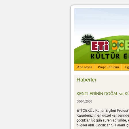
Ana sayfa
Proje Tanıtım
Eğ
Haberler
KENTLERİNİN DOĞAL ve K
30/04/2008
ETİ ÇEKÜL Kültür Elçileri Projes
Karadeniz’in en güzel kentlerinde
çocuklar, üç gün süren eğitimde, 
bilgiler aldı. Çocuklar, SİT alanı i