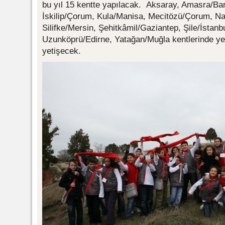
bu yıl 15 kentte yapılacak. Aksaray, Amasra/Bar
İskilip/Çorum, Kula/Manisa, Mecitözü/Çorum, Na
Silifke/Mersin, Şehitkâmil/Gaziantep, Şile/İstan
Uzunköprü/Edirne, Yatağan/Muğla kentlerinde yen
yetişecek.