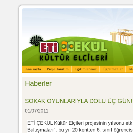
Ana sayfa
Proje Tanıtım
Eğitimlerimiz
Öğretmenler
İs
Haberler
SOKAK OYUNLARIYLA DOLU ÜÇ GÜN!
01/07/2011
ETİ ÇEKÜL Kültür Elçileri projesinin yılsonu etki
Buluşmaları”, bu yıl 20 kentten 6. sınıf öğrencisi