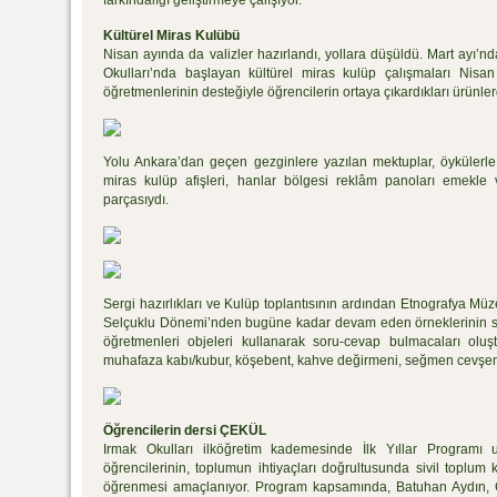
farkındalığı geliştirmeye çalışıyor.
Kültürel Miras Kulübü
Nisan ayında da valizler hazırlandı, yollara düşüldü. Mart ayı’n
Okulları’nda başlayan kültürel miras kulüp çalışmaları Nis
öğretmenlerinin desteğiyle öğrencilerin ortaya çıkardıkları ürünler
Yolu Ankara’dan geçen gezginlere yazılan mektuplar, öykülerle s
miras kulüp afişleri, hanlar bölgesi reklâm panoları emekle 
parçasıydı.
Sergi hazırlıkları ve Kulüp toplantısının ardından Etnografya Müze
Selçuklu Dönemi’nden bugüne kadar devam eden örneklerinin se
öğretmenleri objeleri kullanarak soru-cevap bulmacaları oluş
muhafaza kabı/kubur, köşebent, kahve değirmeni, seğmen cevşeni/h
Öğrencilerin dersi ÇEKÜL
Irmak Okulları ilköğretim kademesinde İlk Yıllar Programı
öğrencilerinin, toplumun ihtiyaçları doğrultusunda sivil toplum 
öğrenmesi amaçlanıyor. Program kapsamında, Batuhan Aydın,