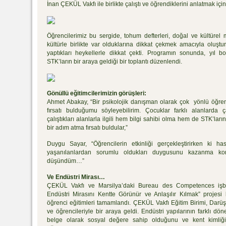
İnan ÇEKÜL Vakfı ile birlikte çalıştı ve öğrendiklerini anlatmak iç
Öğrencilerimiz bu sergide, tohum defterleri, doğal ve kültürel m
kültürle birlikte var olduklarına dikkat çekmek amacıyla oluştu
yaptıkları heykellerle dikkat çekti. Programın sonunda, yıl
STK’ların bir araya geldiği bir toplantı düzenlendi.
Gönüllü eğitimcilerimizin görüşleri:
Ahmet Abakay, “Bir psikolojik danışman olarak çok yönlü öğrenci
fırsatı bulduğumu söyleyebilirim. Çocuklar farklı alanlarda 
çalıştıkları alanlarla ilgili hem bilgi sahibi olma hem de STK’lar
bir adım atma fırsatı buldular,”
Duygu Sayar, “Öğrencilerin etkinliği gerçekleştirirken ki h
yaşanılanlardan sorumlu oldukları duygusunu kazanma konu
düşündüm…”
Ve Endüstri Mirası…
ÇEKÜL Vakfı ve Marsilya’daki Bureau des Competences işbirli
Endüstri Mirasını Kentte Görünür ve Anlaşılır Kılmak” proje
öğrenci eğitimleri tamamlandı. ÇEKÜL Vakfı Eğitim Birimi, Darü
ve öğrencileriyle bir araya geldi. Endüstri yapılarının farklı dö
belge olarak sosyal değere sahip olduğunu ve kent kimliğinin