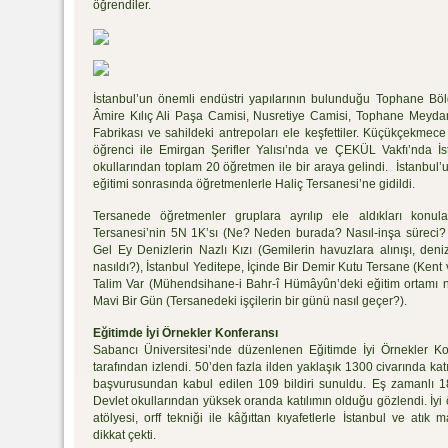
öğrendiler.
İstanbul’un önemli endüstri yapılarının bulunduğu Tophane Bölg
Âmire Kılıç Ali Paşa Camisi, Nusretiye Camisi, Tophane Meyda
Fabrikası ve sahildeki antrepoları ele keşfettiler. Küçükçekmec
öğrenci ile Emirgan Şerifler Yalısı’nda ve ÇEKÜL Vakfı’nda İst
okullarından toplam 20 öğretmen ile bir araya gelindi. İstanbul’
eğitimi sonrasında öğretmenlerle Haliç Tersanesi’ne gidildi.
Tersanede öğretmenler gruplara ayrılıp ele aldıkları konul
Tersanesi’nin 5N 1K’sı (Ne? Neden burada? Nasıl-inşa süreci?
Gel Ey Denizlerin Nazlı Kızı (Gemilerin havuzlara alınışı, deniz
nasıldı?), İstanbul Yeditepe, İçinde Bir Demir Kutu Tersane (Kent v
Talim Var (Mühendsihane-i Bahr-î Hümâyûn’deki eğitim ortamı nas
Mavi Bir Gün (Tersanedeki işçilerin bir günü nasıl geçer?).
Eğitimde İyi Örnekler Konferansı
Sabancı Üniversitesi’nde düzenlenen Eğitimde İyi Örnekler Kon
tarafından izlendi. 50’den fazla ilden yaklaşık 1300 civarında kat
başvurusundan kabul edilen 109 bildiri sunuldu. Eş zamanlı 1
Devlet okullarından yüksek oranda katılımın olduğu gözlendi. İyi 
atölyesi, orff tekniği ile kâğıttan kıyafetlerle İstanbul ve atık
dikkat çekti.