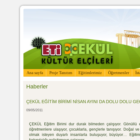
Ana sayfa
Proje Tanıtım
Eğitimlerimiz
Öğretmenler
İs
Haberler
ÇEKÜL EĞİTİM BİRİMİ NİSAN AYINI DA DOLU DOLU GE
09/05/2011
ÇEKÜL Eğitim Birimi dur durak bilmeden çalışıyor. Gönüllü eğit
öğretmenlere ulaşıyor, çocuklarla, gençlerle tanışıyor. Doğal v
olmak isteyen duyarlı insanlarla buluşuyor, büyüyor… Eğitimd