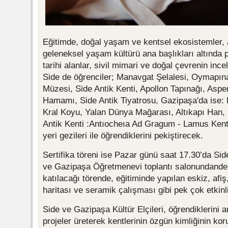
Eğitimde, doğal yaşam ve kentsel ekosistemler, a
geleneksel yaşam kültürü ana başlıkları altında p
tarihi alanlar, sivil mimari ve doğal çevrenin ince
Side de öğrenciler; Manavgat Şelalesi, Oymapına
Müzesi, Side Antik Kenti, Apollon Tapınağı, Aspe
Hamamı, Side Antik Tiyatrosu, Gazipaşa'da ise: 
Kral Koyu, Yalan Dünya Mağarası, Altıkapı Han, 
Antik Kenti :Antıocheıa Ad Gragum - Lamus Ken
yeri gezileri ile öğrendiklerini pekiştirecek.
Sertifika töreni ise Pazar günü saat 17.30’da Si
ve Gazipaşa Öğretmenevi toplantı salonundande 
katılacağı törende, eğitiminde yapılan eskiz, afiş
haritası ve seramik çalışması gibi pek çok etkinli
Side ve Gazipaşa Kültür Elçileri, öğrendiklerini 
projeler üreterek kentlerinin özgün kimliğinin k