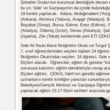
Şirketler Grubu’nun kurumsal desteğiyle devam ed
bu yıl, Side’ ve Gazipaşa'nın da içinde bulunduğu 
19 kentte yapılacak. Adana, Akdağmadeni (Yozga
(Ankara), Altınova (Yalova), Arapgir (Malatya), Ba
Boyabat (Sinop), Bursa, Edirne, Enez (Edirne), 
(Antalya), Ödemiş (İzmir), Simav (Kütahya), Şa
(Isparta), Zile (Tokat) kentlerinde yeni ETİ ÇEKÜL
Side Ali İhsan Barut İlköğretim Okulu ve Turgut Ş
7. sınıf öğrencilerinden seçilen toplam 24 öğren
İlköğretim Okulu'ndan seçilen 24 öğrenci, Side 
Elçileri olacak. Öğrenciler, eğitim ilk gününe “kült
sorusuna katılımcı eğitim teknikleriyle cevap ar
Elçileri eğitimi, ÇEKÜL Vakfı’nın gönüllü eğitmen
uzmanların kentin kimliğini yansıtan sunumlarıy
Belediyesi/Gençlik Merkezi ve Gazipaşa Öğretme
yapılacak eğitim 15-17 Ekim tarihleri arasında g