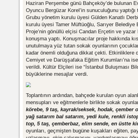
Haziran Perşembe günü Bahçeköy’de bulunan Ev
Oyuncu Bergüzar Korel’in sunuculuğunu yaptığı to
Grubu yönetim kurulu üyesi Gülden Kanatlı Derb
kurulu üyesi Tamer Müftüoğlu, Sarıyer Belediye
Proje’nin gönüllü elçisi Candan Erçetin ve yazar
konuşma yaptı. Konuşmacılar proje hakkında kısa
unutulmaya yüz tutan sokak oyunlarının çocukları
kadar önemli olduğuna dikkat çekti. Etkinliklere
Cemiyet ve Darüşşafaka Eğitim Kurumları’na ise 
verildi. Kültür Elçileri ise “İstanbul Buluşması Bi
büyüklerine mesajlar verdi.
Toplantının ardından, bahçede kurulan oyun alanla
mensupları ve eğitmenlerle birlikte sokak oyunla
körebe, 9 taş, kayrak/seksek, hodak, çember o
yağ satarım bal satarım, yedi kule, renkli is
top, 5 taş, çemberbaz, elim sende, en üstte ki
oyunları, geçmişten bugüne kuşakları eğiten, p
uzlaşmayı, ekip çalışmasını, yardımlaşmayı öğr