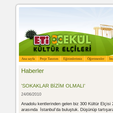
Ana sayfa
Proje Tanıtım
Eğitimlerimiz
Öğretmenler
İs
Haberler
'SOKAKLAR BİZİM OLMALI'
24/06/2010
Anadolu kentlerinden gelen biz 300 Kültür Elçisi 
arasında İstanbul’da buluştuk. Düşünüp tartışara