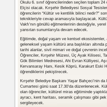
Okulu 6. sınıf öğrencilerinden seçilen toplam 24 ö
Elçisi olacak. Kırşehir Belediyesi Sosyal Tesisle
öğrencilerin “Kültür ve kentlilik bilinci nedir?” s
teknikleriyle cevap aramasıyla başlayacak. Kültü
Vakfı’nın gönüllü eğitmenlerinin desteğiyle, yerel
yansıtan sunumlarıyla devam edecek.
Eğitimde, doğal yaşam ve kentsel ekosistemler, a
geleneksel yaşam kültürü ana başlıkları altında p
tarihi alanlar, sivil mimari ve doğal çevrenin ince
Öğrenciler, Kırşehir Müzesi, Üç Ayak Kilisesi, 
Gök Bilimleri Medresesi, Ahi Evran Külliyesi, Aş
Kervansaray Hanı, Kesik Köprü, Karakurt Eski H
öğrendiklerini pekiştirecek.
Kırşehir Belediye Başkanı Yaşar Bahçeci’nin da ka
Cumartesi günü saat 17.30’da düzenlenecek. Kültü
olan öğrenciler, kültürel miras eğitiminde yaptıkla
ayracı, kent haritası, seramik çalışması gibi pek 
sergileyecek.