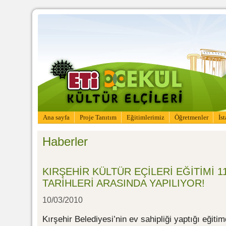
Ana sayfa
Proje Tanıtım
Eğitimlerimiz
Öğretmenler
İs
Haberler
KIRŞEHİR KÜLTÜR EÇİLERİ EĞİTİMİ 1
TARİHLERİ ARASINDA YAPILIYOR!
10/03/2010
Kırşehir Belediyesi’nin ev sahipliği yaptığı eğit