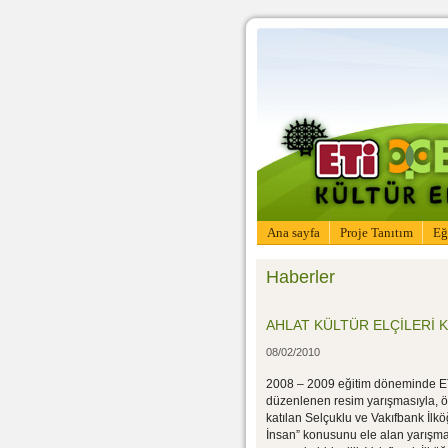
Ana sayfa
Proje Tanıtım
Eğ
Haberler
AHLAT KÜLTÜR ELÇİLERİ K
08/02/2010
2008 – 2009 eğitim döneminde ETİ 
düzenlenen resim yarışmasıyla, öğ
katılan Selçuklu ve Vakıfbank İlk
İnsan” konusunu ele alan yarışmada