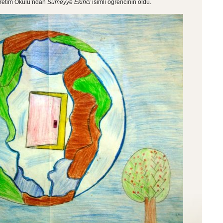
öğretim Okulu’ndan
Sümeyye Ekinci
isimli öğrencinin oldu.