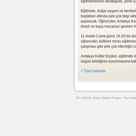
eğitmenlerinin desteğiyle, yerel 
Eğitimde, doğal yaşam ve kentsel 
başlıkları altında pek çok bilgi akt
yapılacak. Öğrenciler, Antakya Kale
tüneli ve kaya mezarları gezileri i
11 Aralık Cuma günü 16.00’da düze
öğrenciler, kültürel miras eğitimind
çalışması gibi pek çok etkinliğin 
Antakya Kültür Elçileri, eğitimde 
özgün kimliğinin korunmasına ka
< Tüm haberler
Web Tasarımı
ETİ ÇEKÜL Kültür Elçileri Projesi. Tüm Hakl