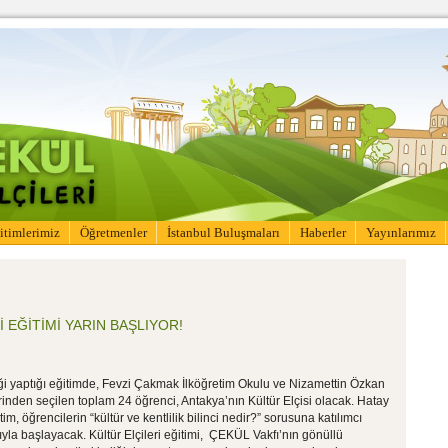
itimlerimiz
Öğretmenler
İstanbul Buluşmaları
Haberler
Yayınlarımız
 EĞİTİMİ YARIN BAŞLIYOR!
ği yaptığı eğitimde, Fevzi Çakmak İlköğretim Okulu ve Nizamettin Özkan
erinden seçilen toplam 24 öğrenci, Antakya’nın Kültür Elçisi olacak. Hatay
, öğrencilerin “kültür ve kentlilik bilinci nedir?” sorusuna katılımcı
ıyla başlayacak. Kültür Elçileri eğitimi, ÇEKÜL Vakfı’nın gönüllü