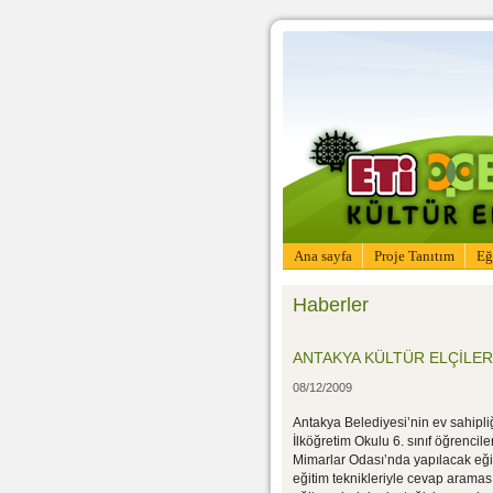
Ana sayfa
Proje Tanıtım
Eğ
Haberler
ANTAKYA KÜLTÜR ELÇİLERİ
08/12/2009
Antakya Belediyesi’nin ev sahipli
İlköğretim Okulu 6. sınıf öğrencil
Mimarlar Odası’nda yapılacak eğitim
eğitim teknikleriyle cevap aramas