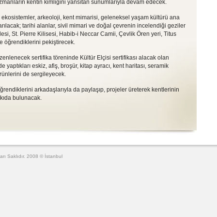
uzmanların kentin kimliğini yansıtan sunumlarıyla devam edecek.
ekosistemler, arkeoloji, kent mimarisi, geleneksel yaşam kültürü ana
arılacak; tarihi alanlar, sivil mimari ve doğal çevrenin incelendiği geziler
si, St. Pierre Kilisesi, Habib-i Neccar Camii, Çevlik Ören yeri, Titus
le öğrendiklerini pekiştirecek.
nlenecek sertifika töreninde Kültür Elçisi sertifikası alacak olan
e yaptıkları eskiz, afiş, broşür, kitap ayracı, kent haritası, seramik
ürünlerini de sergileyecek.
öğrendiklerini arkadaşlarıyla da paylaşıp, projeler üreterek kentlerinin
tkıda bulunacak.
arı Saklıdır. 2008 © İstanbul