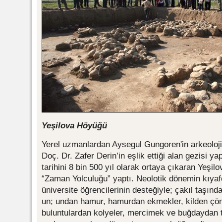
Yeşilova Höyüğü
Yerel uzmanlardan Aysegul Gungoren'in arkeoloj
Doç. Dr. Zafer Derin’in eşlik ettiği alan gezisi yapı
tarihini 8 bin 500 yıl olarak ortaya çıkaran Yeşil
“Zaman Yolculuğu” yaptı. Neolotik dönemin kıyafetl
üniversite öğrencilerinin desteğiyle; çakıl taşın
un; undan hamur, hamurdan ekmekler, kilden çöm
buluntulardan kolyeler, mercimek ve buğdaydan