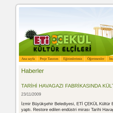
Ana sayfa
Proje Tanıtım
Eğitimlerimiz
Öğretmenler
İs
Haberler
TARİHİ HAVAGAZI FABRİKASINDA KÜL
23/11/2009
İzmir Büyükşehir Belediyesi, ETİ ÇEKÜL Kültür Elç
yaptı. Restore edilen endüstri mirası Tarihi Hava