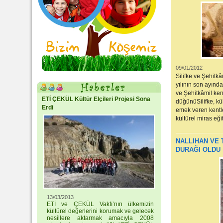
09/01/2012
Silifke ve Şehitkâ
yılının son ayında
ve Şehitkâmil ken
ETİ ÇEKÜL Kültür Elçileri Projesi Sona
düğünüSilifke, kül
Erdi
emek veren kentle
kültürel miras eğit
NALLIHAN VE 
DURAĞI OLDU
13/03/2013
ETİ ve ÇEKÜL Vakfı’nın ülkemizin
kültürel değerlerini korumak ve gelecek
nesillere aktarmak amacıyla 2008