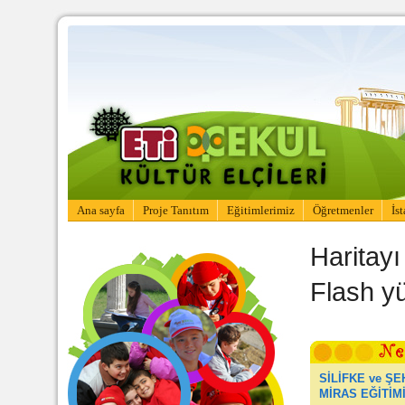
Ana sayfa
Proje Tanıtım
Eğitimlerimiz
Öğretmenler
İs
Haritay
Flash yü
SİLİFKE ve Ş
MİRAS EĞİTİM